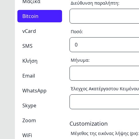
Μαζικά
Διεύθυνση παραλήπτη:
Bitcoin
vCard
Ποσό:
SMS
Μήνυμα:
Κλήση
Email
Έλεγχος Ακατέργαστου Κειμένου
WhatsApp
Skype
Zoom
Customization
Μέγεθος της εικόνας λήψης (px):
WiFi