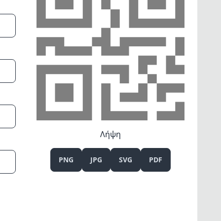
Λήψη
PNG
JPG
SVG
PDF