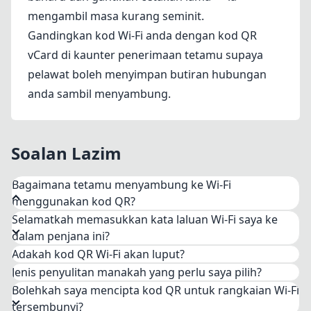
mengambil masa kurang seminit.
Gandingkan kod Wi-Fi anda dengan
kod QR
vCard
di kaunter penerimaan tetamu supaya
pelawat boleh menyimpan butiran hubungan
anda sambil menyambung.
Soalan Lazim
Bagaimana tetamu menyambung ke Wi-Fi
menggunakan kod QR?
Selamatkah memasukkan kata laluan Wi-Fi saya ke
Mereka membuka aplikasi kamera asli pada
dalam penjana ini?
telefon mereka dan menghalakannya ke kod itu.
Adakah kod QR Wi-Fi akan luput?
iOS 11 ke atas dan peranti Android moden
Jenis penyulitan manakah yang perlu saya pilih?
mengesan format WIFI: secara automatik dan
Bolehkah saya mencipta kod QR untuk rangkaian Wi-Fi
memaparkan gesaan untuk menyertai rangkaian.
tersembunyi?