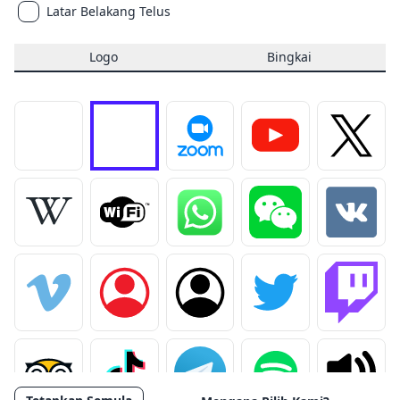
Latar Belakang Telus
Logo
Bingkai
Buang logo
Muat naik logo