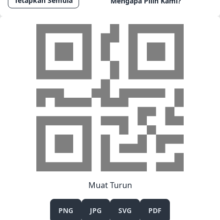
Tetapkan Semula
Mengapa Pilih Kami?
Muat Turun
PNG
JPG
SVG
PDF