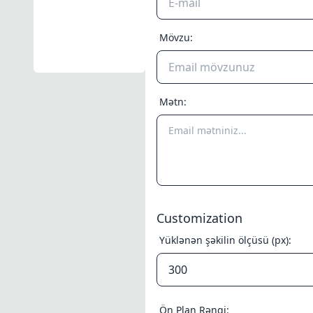
Mövzu:
Mətn:
Customization
Yüklənən şəkilin ölçüsü (px):
Ön Plan Rəngi: