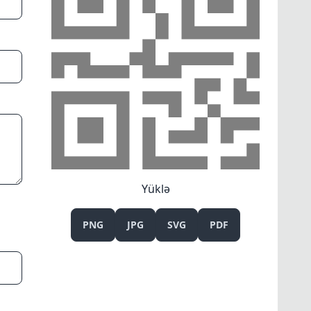
Yüklə
PNG
JPG
SVG
PDF