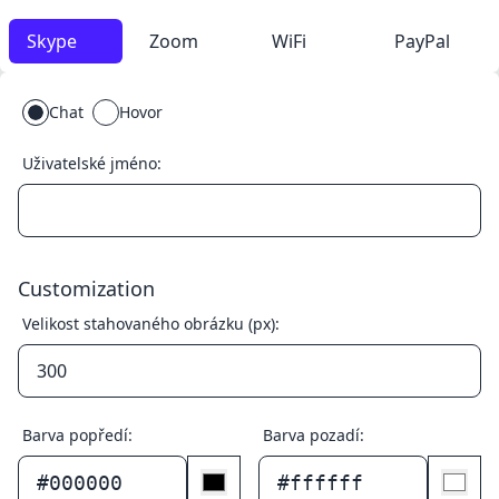
Skype
Zoom
WiFi
PayPal
Chat
Hovor
Uživatelské jméno:
Customization
Velikost stahovaného obrázku (px):
Barva popředí:
Barva pozadí:
#000000
#ffffff