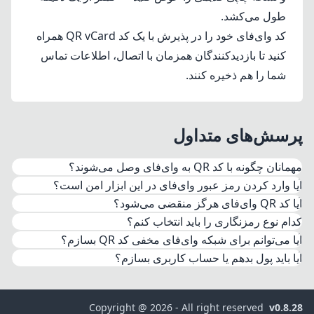
طول می‌کشد.
کد وای‌فای خود را در پذیرش با یک
کد QR vCard
همراه
کنید تا بازدیدکنندگان همزمان با اتصال، اطلاعات تماس
شما را هم ذخیره کنند.
پرسش‌های متداول
مهمانان چگونه با کد QR به وای‌فای وصل می‌شوند؟
آیا وارد کردن رمز عبور وای‌فای در این ابزار امن است؟
برنامه دوربین پیش‌فرض گوشی را باز می‌کنند و آن را رو به
آیا کد QR وای‌فای هرگز منقضی می‌شود؟
کد می‌گیرند. iOS نسخه 11 به بعد و دستگاه‌های Android
کدام نوع رمزنگاری را باید انتخاب کنم؟
امروزی قالب WIFI: را خودکار تشخیص می‌دهند و پیشنهاد
آیا می‌توانم برای شبکه وای‌فای مخفی کد QR بسازم؟
پیوستن به شبکه را نشان می‌دهند. یک لمس آن‌ها را وصل
آیا باید پول بدهم یا حساب کاربری بسازم؟
می‌کند — نه رمز عبوری برای تایپ کردن هست و نه برنامه
اسکنر جداگانه‌ای برای نصب.
Copyright @ 2026 - All right reserved
v0.8.28