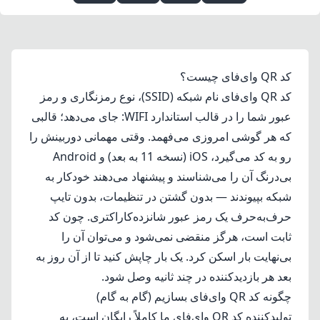
کد QR وای‌فای چیست؟
کد QR وای‌فای نام شبکه (SSID)، نوع رمزنگاری و رمز
عبور شما را در قالب استاندارد WIFI: جای می‌دهد؛ قالبی
که هر گوشی امروزی می‌فهمد. وقتی مهمانی دوربینش را
رو به کد می‌گیرد، iOS (نسخه 11 به بعد) و Android
بی‌درنگ آن را می‌شناسند و پیشنهاد می‌دهند خودکار به
شبکه بپیوندند — بدون گشتن در تنظیمات، بدون تایپ
حرف‌به‌حرف یک رمز عبور شانزده‌کاراکتری. چون کد
ثابت است، هرگز منقضی نمی‌شود و می‌توان آن را
بی‌نهایت بار اسکن کرد. یک بار چاپش کنید تا از آن روز به
بعد هر بازدیدکننده در چند ثانیه وصل شود.
چگونه کد QR وای‌فای بسازیم (گام به گام)
تولیدکننده کد QR وای‌فای ما کاملاً رایگان است، به