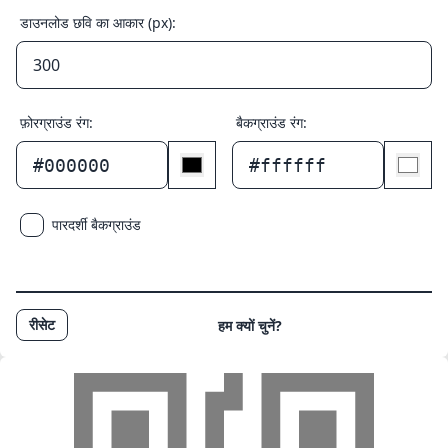
डाउनलोड छवि का आकार (px):
फ़ोरग्राउंड रंग:
बैकग्राउंड रंग:
#000000
#ffffff
पारदर्शी बैकग्राउंड
रीसेट
हम क्यों चुनें?