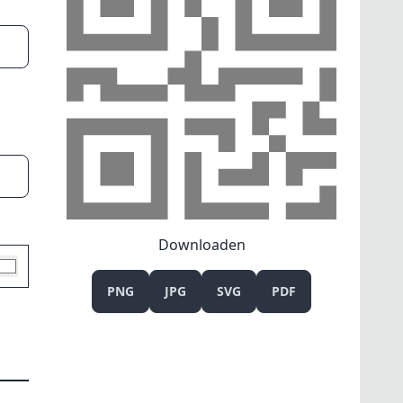
Downloaden
PNG
JPG
SVG
PDF