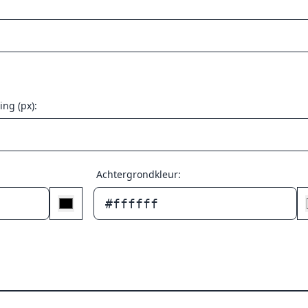
ng (px):
Achtergrondkleur:
#ffffff