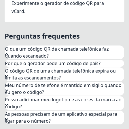
Experimente o
gerador de código QR para
vCard
.
Perguntas frequentes
O que um código QR de chamada telefônica faz
quando escaneado?
Por que o gerador pede um código de país?
O código codifica seu número no formato tel:
O código QR de uma chamada telefônica expira ou
padrão. Quando alguém o escaneia com a câmera
limita as escaneamentos?
do telefone, o discador abre com seu número
Meu número de telefone é mantido em sigilo quando
completo já inserido – basta tocar no botão de
eu gero o código?
chamada. Ninguém precisa ler dígitos minúsculos
Posso adicionar meu logotipo e as cores da marca ao
em uma placa ou digitá-los novamente, o que
código?
significa menos discagens incorretas e mais
As pessoas precisam de um aplicativo especial para
chamadas concluídas para sua empresa.
ligar para o número?