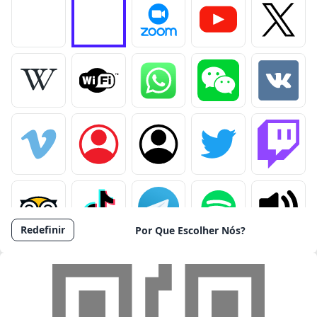
Remover logo
Enviar logo
Redefinir
Por Que Escolher Nós?