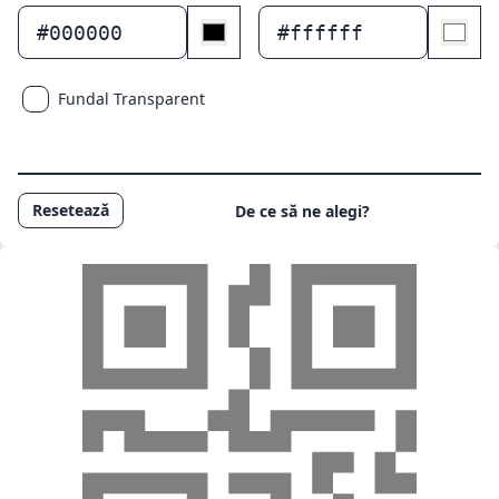
#000000
#ffffff
Fundal Transparent
Resetează
De ce să ne alegi?