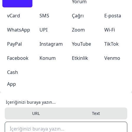
Yorum
vCard
SMS
Çağrı
E-posta
WhatsApp
UPI
Zoom
Wi-Fi
PayPal
Instagram
YouTube
TikTok
Facebook
Konum
Etkinlik
Venmo
Cash
App
İçeriğinizi buraya yazın...
URL
Text