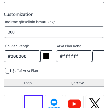
Customization
İndirme görselinin boyutu (px):
Ön Plan Rengi:
Arka Plan Rengi:
#000000
#ffffff
Şeffaf Arka Plan
Logo
Çerçeve
Logoyu kaldır
Logo yükle