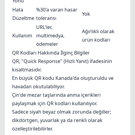
Yönü
Hata
%30'a varan hasar
Yok
Düzeltme
toleransı
URL'ler,
Ağırlıklı olarak
Kullanım
multimedya,
ürün kodları
ödemeler
QR Kodları Hakkında İlginç Bilgiler
QR, "Quick Response" (Hızlı Yanıt) ifadesinin
kısaltmasıdır.
En büyük QR kodu Kanada'da oluşturuldu ve
havadan okutulabiliyor.
Çin'de mezar taşlarında anma içerikleri
paylaşmak için QR kodları kullanılıyor.
Sadece siyah beyaz olmak zorunda değiller;
dikdörtgen, yuvarlak ya da renkli olarak
özelleştirilebilirler.