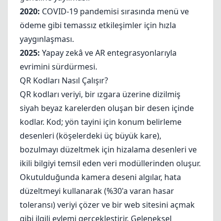
2020:
COVID-19 pandemisi sırasında menü ve
ödeme gibi temassız etkileşimler için hızla
yaygınlaşması.
2025:
Yapay zekâ ve AR entegrasyonlarıyla
evrimini sürdürmesi.
QR Kodları Nasıl Çalışır?
QR kodları veriyi, bir ızgara üzerine dizilmiş
siyah beyaz karelerden oluşan bir desen içinde
kodlar. Kod; yön tayini için konum belirleme
desenleri (köşelerdeki üç büyük kare),
bozulmayı düzeltmek için hizalama desenleri ve
ikili bilgiyi temsil eden veri modüllerinden oluşur.
Okutulduğunda kamera deseni algılar, hata
düzeltmeyi kullanarak (%30'a varan hasar
toleransı) veriyi çözer ve bir web sitesini açmak
gibi ilgili eylemi gerçekleştirir. Geleneksel