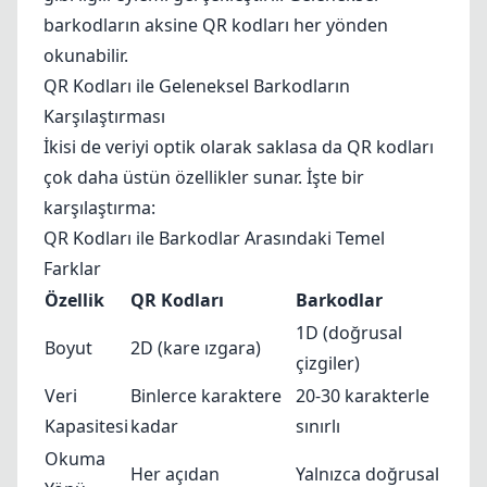
barkodların aksine QR kodları her yönden
okunabilir.
QR Kodları ile Geleneksel Barkodların
Karşılaştırması
İkisi de veriyi optik olarak saklasa da QR kodları
çok daha üstün özellikler sunar. İşte bir
karşılaştırma:
QR Kodları ile Barkodlar Arasındaki Temel
Farklar
Özellik
QR Kodları
Barkodlar
1D (doğrusal
Boyut
2D (kare ızgara)
çizgiler)
Veri
Binlerce karaktere
20-30 karakterle
Kapasitesi
kadar
sınırlı
Okuma
Her açıdan
Yalnızca doğrusal