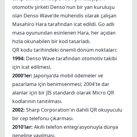
otomotiv şirketi Denso'nun bir yan kuruluşu
olan
Denso Wave
'de mühendis olarak çalışan
Masahiro Hara tarafından icat edildi.
Go
adlı
masa oyunundan esinlenen Hara, her açıdan
hızla okunabilen bir kod tasarladı.
QR kodu tarihindeki önemli dönüm noktaları:
1994:
Denso Wave tarafından otomotiv takibi
için icat edilmesi.
2000'ler:
Japonya'da mobil ödemeler ve
pazarlama için benimsenmesi; 2004'te dar
alanlar için bir JIS standardı olarak Micro QR
kodlarının tanıtılması.
2002:
Sharp Corporation
'ın dahili QR okuyuculu
bir cep telefonu çıkarması.
2010'lar:
Akıllı telefon entegrasyonuyla dünya
geneline yayılması.