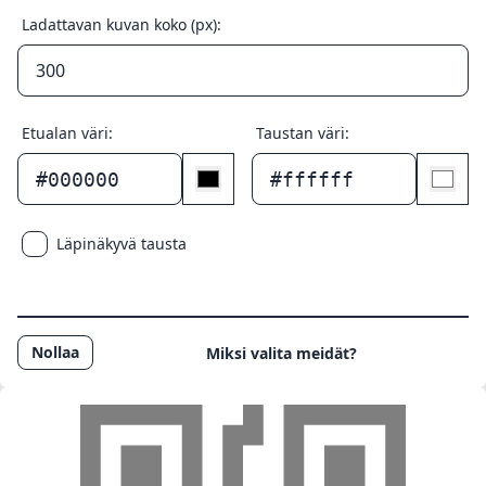
Ladattavan kuvan koko (px):
Etualan väri:
Taustan väri:
#000000
#ffffff
Läpinäkyvä tausta
Nollaa
Miksi valita meidät?