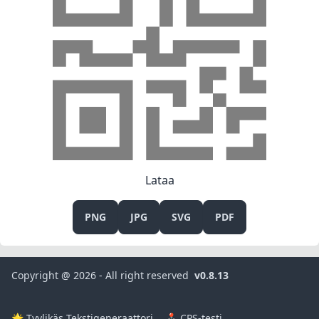
Lataa
PNG
JPG
SVG
PDF
Copyright @ 2026 - All right reserved
v0.8.13
🌟 Tyylikäs Tekstigeneraattori
🕹️ CPS-testi