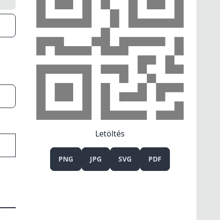
Letöltés
PNG
JPG
SVG
PDF