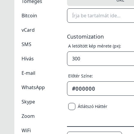
Tömeges
Bitcoin
vCard
Customization
SMS
A letöltött kép mérete (px):
Hívás
E-mail
Előtér Színe:
WhatsApp
#000000
Skype
Átlátszó Háttér
Zoom
WiFi