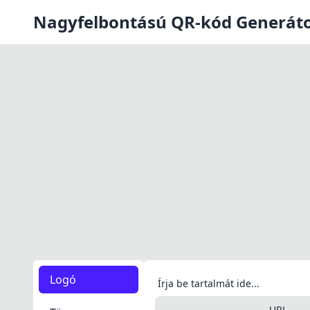
Nagyfelbontású QR-kód Generáto
Logó
Írja be tartalmát ide...
URL