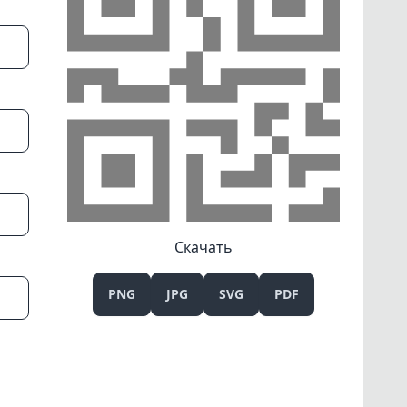
Скачать
PNG
JPG
SVG
PDF